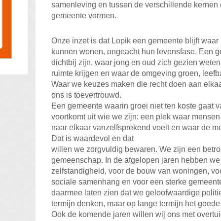
samenleving en tussen de verschillende kernen
gemeente vormen.
Onze inzet is dat Lopik een gemeente blijft waar 
kunnen wonen, ongeacht hun levensfase. Een g
dichtbij zijn, waar jong en oud zich gezien wet
ruimte krijgen en waar de omgeving groen, leefb
Waar we keuzes maken die recht doen aan elkaa
ons is toevertrouwd.
Een gemeente waarin groei niet ten koste gaat van
voortkomt uit wie we zijn: een plek waar mense
naar elkaar vanzelfsprekend voelt en waar de me
Dat is waardevol en dat
willen we zorgvuldig bewaren. We zijn een bet
gemeenschap. In de afgelopen jaren hebben we 
zelfstandigheid, voor de bouw van woningen, voor
sociale samenhang en voor een sterke gemeente
daarmee laten zien dat we geloofwaardige politi
termijn denken, maar op lange termijn het goede
Ook de komende jaren willen wij ons met overtui