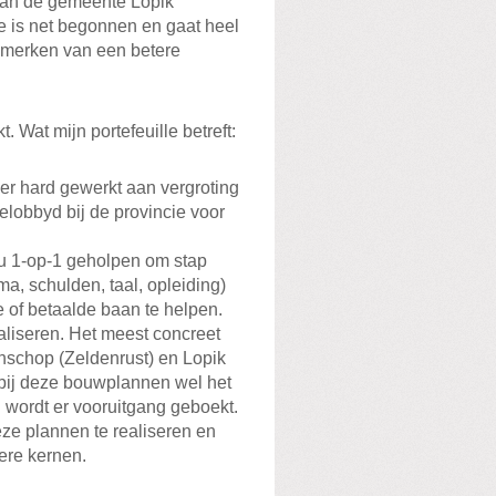
van de gemeente Lopik
e is net begonnen en gaat heel
t merken van een betere
 Wat mijn portefeuille betreft:
er hard gewerkt aan vergroting
gelobbyd bij de provincie voor
u 1-op-1 geholpen om stap
a, schulden, taal, opleiding)
ge of betaalde baan te helpen.
liseren. Het meest concreet
nschop (Zeldenrust) en Lopik
 bij deze bouwplannen wel het
 wordt er vooruitgang geboekt.
ze plannen te realiseren en
ere kernen.