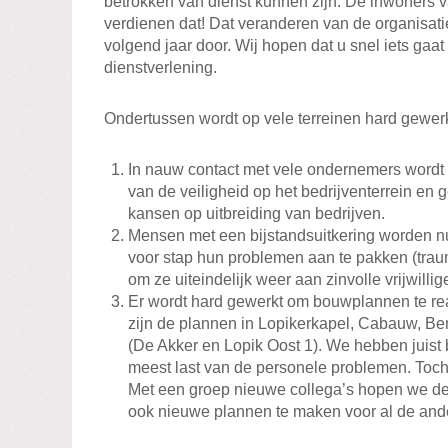
betrokken van dienst kunnen zijn. De inwoners 
verdienen dat! Dat veranderen van de organisati
volgend jaar door. Wij hopen dat u snel iets gaa
dienstverlening.
Ondertussen wordt op vele terreinen hard gewerkt.
In nauw contact met vele ondernemers wordt 
van de veiligheid op het bedrijventerrein en 
kansen op uitbreiding van bedrijven.
Mensen met een bijstandsuitkering worden n
voor stap hun problemen aan te pakken (traum
om ze uiteindelijk weer aan zinvolle vrijwilli
Er wordt hard gewerkt om bouwplannen te rea
zijn de plannen in Lopikerkapel, Cabauw, Be
(De Akker en Lopik Oost 1). We hebben juist
meest last van de personele problemen. Toch
Met een groep nieuwe collega’s hopen we de
ook nieuwe plannen te maken voor al de and