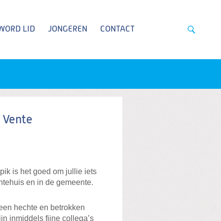
WORD LID
JONGEREN
CONTACT
 Vente
ik is het goed om jullie iets
entehuis en in de gemeente.
r een hechte en betrokken
n inmiddels fijne collega’s