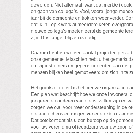
geworden. Niet allemaal, want dat merkte ik ook
en gaan van collega’s. Veel, vooral jonge mensen
jaar bij de gemeente en trokken weer verder. Som
dat ik in Lopik werk al meerdere keren overgedra
nieuwe collega’s moeten eerst de gemeente leren
zijn. Dus langer blijven is nodig.
Daarom hebben we een aantal projecten gestar
onze gemeente. Misschien hebt u het gemerkt d
om zij-instromers en gepensioneerden aan de g
mensen blijken heel gemotiveerd om zich in te 
Het grootste project is het nieuwe organisatiepl
Een plan wat beschrijft hoe we onze inwoners, 
jongeren en ouderen van dienst willen zijn en wa
zorgen we o.a. voor meer ondersteuning in de or
die aan u diensten mogen verlenen zich daar m
Dat betekent dat als u een beroep op de gemeen
voor uw vereniging of jeugdzorg voor uw zoon of